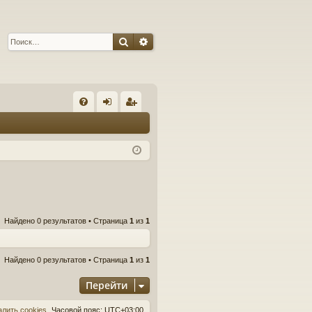
Поиск
Расширенный поиск
С
FA
хо
ег
Q
д
ис
тр
ац
ия
Найдено 0 результатов • Страница
1
из
1
Найдено 0 результатов • Страница
1
из
1
Перейти
алить cookies
Часовой пояс:
UTC+03:00