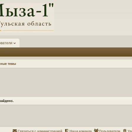
ователи
вные темы
найдено.
Связаться с администрацией
Наша команда
Пользователи
Уд