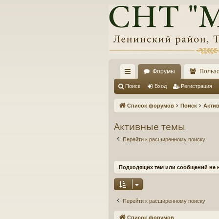
Форумы
Польз
с
Поиск
Вход
Регистрация
ы
Список форумов
Поиск
Акти
лк
Активные темы
и
Перейти к расширенному поиску
Подходящих тем или сообщений не 
Перейти к расширенному поиску
Список форумов