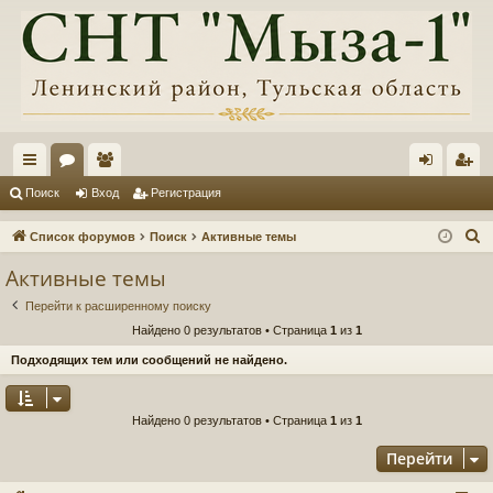
с
ор
ол
хо
ег
Поиск
Вход
Регистрация
ы
ум
ьз
д
ис
П
Список форумов
Поиск
Активные темы
лк
ы
ов
тр
о
Активные темы
и
и
ат
ац
Перейти к расширенному поиску
с
ел
ия
Найдено 0 результатов • Страница
1
из
1
к
и
Подходящих тем или сообщений не найдено.
Найдено 0 результатов • Страница
1
из
1
Перейти