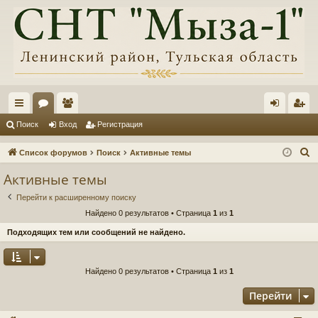
с
ор
ол
хо
ег
Поиск
Вход
Регистрация
ы
ум
ьз
д
ис
П
Список форумов
Поиск
Активные темы
лк
ы
ов
тр
о
Активные темы
и
и
ат
ац
Перейти к расширенному поиску
с
ел
ия
Найдено 0 результатов • Страница
1
из
1
к
и
Подходящих тем или сообщений не найдено.
Найдено 0 результатов • Страница
1
из
1
Перейти