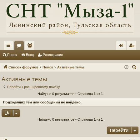
с
ор
ол
хо
ег
Поиск
Вход
Регистрация
ы
ум
ьз
д
ис
П
Список форумов
Поиск
Активные темы
лк
ы
ов
тр
о
Активные темы
и
и
ат
ац
Перейти к расширенному поиску
с
ел
ия
Найдено 0 результатов • Страница
1
из
1
к
и
Подходящих тем или сообщений не найдено.
Найдено 0 результатов • Страница
1
из
1
Перейти