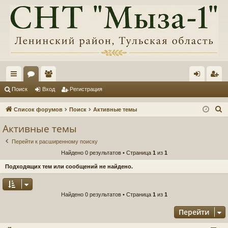
с
ор
ол
хо
ег
Поиск
Вход
Регистрация
ы
ум
ьз
д
ис
П
Список форумов
Поиск
Активные темы
лк
ы
ов
тр
о
Активные темы
и
и
ат
ац
Перейти к расширенному поиску
с
ел
ия
Найдено 0 результатов • Страница
1
из
1
к
и
Подходящих тем или сообщений не найдено.
Найдено 0 результатов • Страница
1
из
1
Перейти