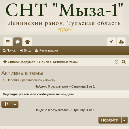
с
ор
ол
хо
ег
Поиск
Вход
Регистрация
ы
ум
ьз
д
ис
П
Список форумов
Поиск
Активные темы
лк
ы
ов
тр
о
Активные темы
и
и
ат
ац
Перейти к расширенному поиску
с
ел
ия
Найдено 0 результатов • Страница
1
из
1
к
и
Подходящих тем или сообщений не найдено.
Найдено 0 результатов • Страница
1
из
1
Перейти