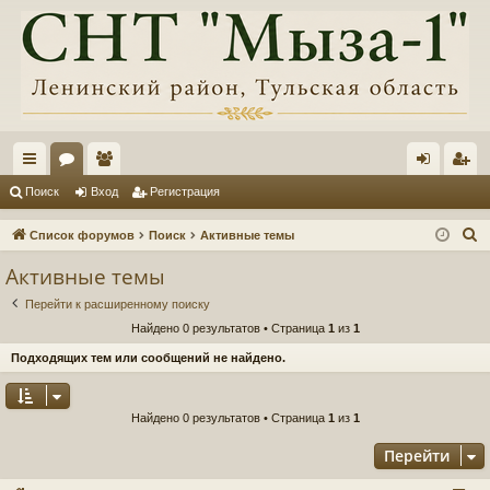
с
ор
ол
хо
ег
Поиск
Вход
Регистрация
ы
ум
ьз
д
ис
П
Список форумов
Поиск
Активные темы
лк
ы
ов
тр
о
Активные темы
и
и
ат
ац
Перейти к расширенному поиску
с
ел
ия
Найдено 0 результатов • Страница
1
из
1
к
и
Подходящих тем или сообщений не найдено.
Найдено 0 результатов • Страница
1
из
1
Перейти