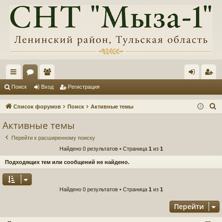
с
ор
ол
хо
ег
Поиск
Вход
Регистрация
ы
ум
ьз
д
ис
П
Список форумов
Поиск
Активные темы
лк
ы
ов
тр
о
Активные темы
и
и
ат
ац
Перейти к расширенному поиску
с
ел
ия
Найдено 0 результатов • Страница
1
из
1
к
и
Подходящих тем или сообщений не найдено.
Найдено 0 результатов • Страница
1
из
1
Перейти