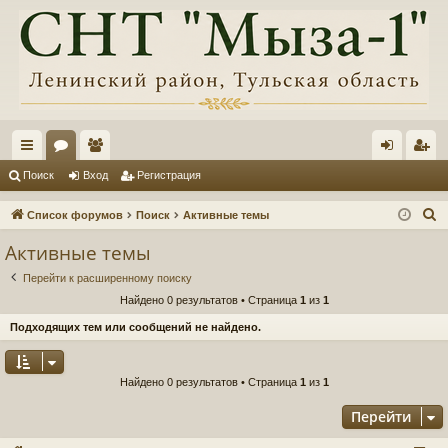
с
ор
ол
хо
ег
Поиск
Вход
Регистрация
ы
ум
ьз
д
ис
П
Список форумов
Поиск
Активные темы
лк
ы
ов
тр
о
Активные темы
и
и
ат
ац
Перейти к расширенному поиску
с
ел
ия
Найдено 0 результатов • Страница
1
из
1
к
и
Подходящих тем или сообщений не найдено.
Найдено 0 результатов • Страница
1
из
1
Перейти