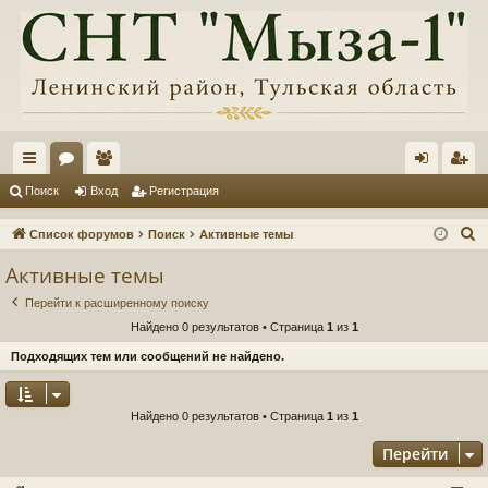
с
ор
ол
хо
ег
Поиск
Вход
Регистрация
ы
ум
ьз
д
ис
П
Список форумов
Поиск
Активные темы
лк
ы
ов
тр
о
Активные темы
и
и
ат
ац
Перейти к расширенному поиску
с
ел
ия
Найдено 0 результатов • Страница
1
из
1
к
и
Подходящих тем или сообщений не найдено.
Найдено 0 результатов • Страница
1
из
1
Перейти