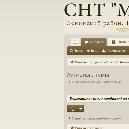
Форумы
Польз
с
Поиск
Вход
Регистрация
ы
Список форумов
Поиск
Акти
лк
Активные темы
и
Перейти к расширенному поиску
Подходящих тем или сообщений не 
Перейти к расширенному поиску
Список форумов