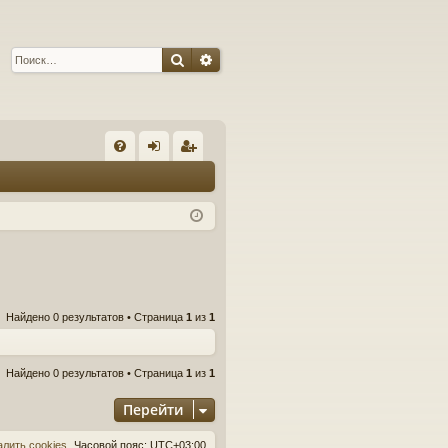
Поиск
Расширенный поиск
С
FA
хо
ег
Q
д
ис
тр
ац
ия
Найдено 0 результатов • Страница
1
из
1
Найдено 0 результатов • Страница
1
из
1
Перейти
алить cookies
Часовой пояс:
UTC+03:00