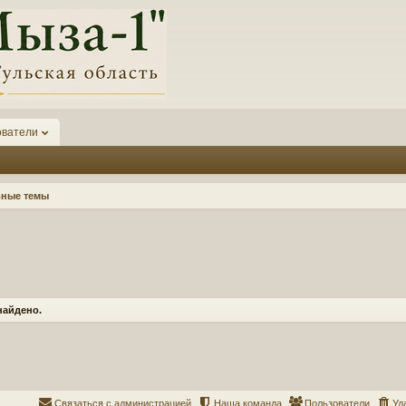
ователи
вные темы
найдено.
Связаться с администрацией
Наша команда
Пользователи
Уд