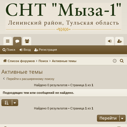
с
ор
ол
хо
ег
Поиск
Вход
Регистрация
ы
ум
ьз
д
ис
П
Список форумов
Поиск
Активные темы
лк
ы
ов
тр
о
Активные темы
и
и
ат
ац
Перейти к расширенному поиску
с
ел
ия
Найдено 0 результатов • Страница
1
из
1
к
и
Подходящих тем или сообщений не найдено.
Найдено 0 результатов • Страница
1
из
1
Перейти