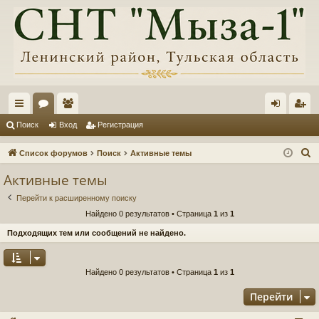
с
ор
ол
хо
ег
Поиск
Вход
Регистрация
ы
ум
ьз
д
ис
П
Список форумов
Поиск
Активные темы
лк
ы
ов
тр
о
Активные темы
и
и
ат
ац
Перейти к расширенному поиску
с
ел
ия
Найдено 0 результатов • Страница
1
из
1
к
и
Подходящих тем или сообщений не найдено.
Найдено 0 результатов • Страница
1
из
1
Перейти