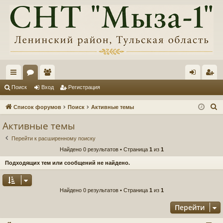
с
ор
ол
хо
ег
Поиск
Вход
Регистрация
ы
ум
ьз
д
ис
П
Список форумов
Поиск
Активные темы
лк
ы
ов
тр
о
Активные темы
и
и
ат
ац
Перейти к расширенному поиску
с
ел
ия
Найдено 0 результатов • Страница
1
из
1
к
и
Подходящих тем или сообщений не найдено.
Найдено 0 результатов • Страница
1
из
1
Перейти