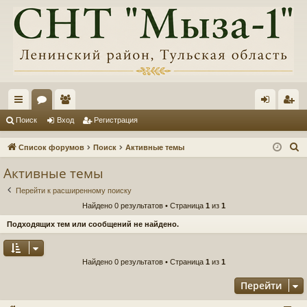
с
ор
ол
хо
ег
Поиск
Вход
Регистрация
ы
ум
ьз
д
ис
П
Список форумов
Поиск
Активные темы
лк
ы
ов
тр
о
Активные темы
и
и
ат
ац
Перейти к расширенному поиску
с
ел
ия
Найдено 0 результатов • Страница
1
из
1
к
и
Подходящих тем или сообщений не найдено.
Найдено 0 результатов • Страница
1
из
1
Перейти