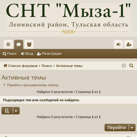
с
ор
ол
хо
ег
Поиск
Вход
Регистрация
ы
ум
ьз
д
ис
П
Список форумов
Поиск
Активные темы
лк
ы
ов
тр
о
Активные темы
и
и
ат
ац
Перейти к расширенному поиску
с
ел
ия
Найдено 0 результатов • Страница
1
из
1
к
и
Подходящих тем или сообщений не найдено.
Найдено 0 результатов • Страница
1
из
1
Перейти