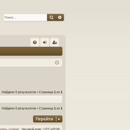
Поиск
Расширенный поиск
С
FA
хо
ег
Q
д
ис
тр
ац
ия
Найдено 0 результатов • Страница
1
из
1
Найдено 0 результатов • Страница
1
из
1
Перейти
алить cookies
Часовой пояс:
UTC+03:00