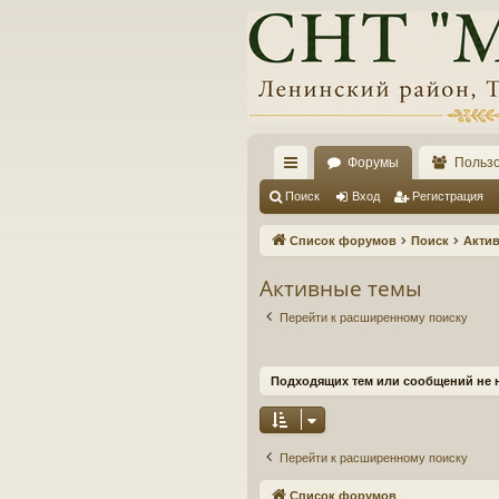
Форумы
Польз
с
Поиск
Вход
Регистрация
ы
Список форумов
Поиск
Акти
лк
Активные темы
и
Перейти к расширенному поиску
Подходящих тем или сообщений не 
Перейти к расширенному поиску
Список форумов