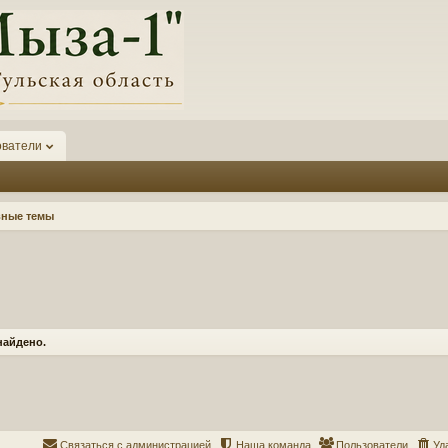
ователи
вные темы
найдено.
Связаться с администрацией
Наша команда
Пользователи
Уд