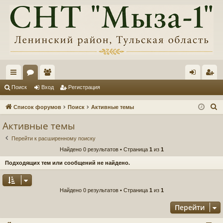
с
ор
ол
хо
ег
Поиск
Вход
Регистрация
ы
ум
ьз
д
ис
П
Список форумов
Поиск
Активные темы
лк
ы
ов
тр
о
Активные темы
и
и
ат
ац
Перейти к расширенному поиску
с
ел
ия
Найдено 0 результатов • Страница
1
из
1
к
и
Подходящих тем или сообщений не найдено.
Найдено 0 результатов • Страница
1
из
1
Перейти