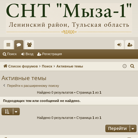
с
ор
ол
хо
ег
Поиск
Вход
Регистрация
ы
ум
ьз
д
ис
П
Список форумов
Поиск
Активные темы
лк
ы
ов
тр
о
Активные темы
и
и
ат
ац
Перейти к расширенному поиску
с
ел
ия
Найдено 0 результатов • Страница
1
из
1
к
и
Подходящих тем или сообщений не найдено.
Найдено 0 результатов • Страница
1
из
1
Перейти