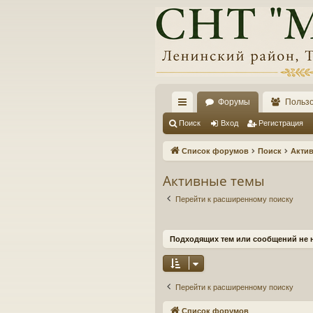
Форумы
Польз
с
Поиск
Вход
Регистрация
ы
Список форумов
Поиск
Акти
лк
Активные темы
и
Перейти к расширенному поиску
Подходящих тем или сообщений не 
Перейти к расширенному поиску
Список форумов