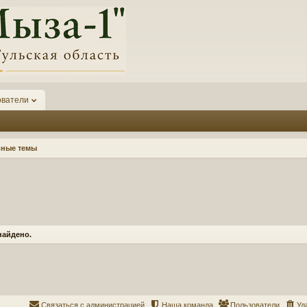
ователи
вные темы
найдено.
Связаться с администрацией
Наша команда
Пользователи
Уд