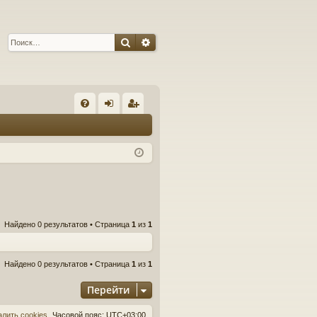
Поиск
Расширенный поиск
С
FA
хо
ег
Q
д
ис
тр
ац
ия
Найдено 0 результатов • Страница
1
из
1
Найдено 0 результатов • Страница
1
из
1
Перейти
алить cookies
Часовой пояс:
UTC+03:00