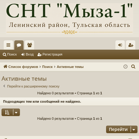
с
ор
ол
хо
ег
Поиск
Вход
Регистрация
ы
ум
ьз
д
ис
П
Список форумов
Поиск
Активные темы
лк
ы
ов
тр
о
Активные темы
и
и
ат
ац
Перейти к расширенному поиску
с
ел
ия
Найдено 0 результатов • Страница
1
из
1
к
и
Подходящих тем или сообщений не найдено.
Найдено 0 результатов • Страница
1
из
1
Перейти