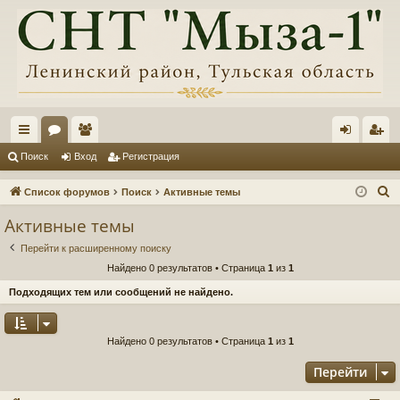
с
ор
ол
хо
ег
Поиск
Вход
Регистрация
ы
ум
ьз
д
ис
П
Список форумов
Поиск
Активные темы
лк
ы
ов
тр
о
Активные темы
и
и
ат
ац
Перейти к расширенному поиску
с
ел
ия
Найдено 0 результатов • Страница
1
из
1
к
и
Подходящих тем или сообщений не найдено.
Найдено 0 результатов • Страница
1
из
1
Перейти