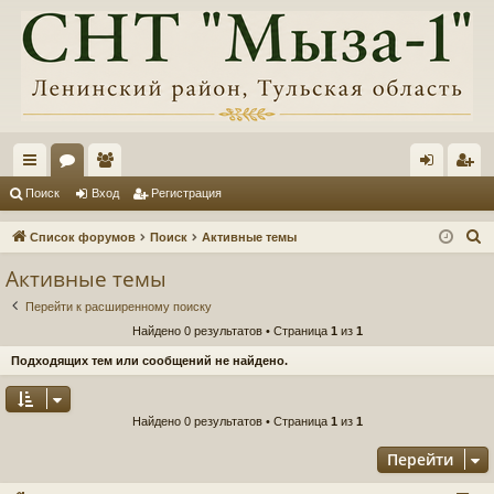
с
ор
ол
хо
ег
Поиск
Вход
Регистрация
ы
ум
ьз
д
ис
П
Список форумов
Поиск
Активные темы
лк
ы
ов
тр
о
Активные темы
и
и
ат
ац
Перейти к расширенному поиску
с
ел
ия
Найдено 0 результатов • Страница
1
из
1
к
и
Подходящих тем или сообщений не найдено.
Найдено 0 результатов • Страница
1
из
1
Перейти