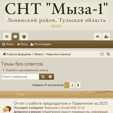
с
ор
ол
хо
ег
Поиск
Вход
Регистрация
ы
ум
ьз
д
ис
П
Список форумов
Поиск
Темы без ответов
лк
ы
ов
тр
о
Темы без ответов
и
и
ат
ац
Перейти к расширенному поиску
с
ел
ия
Поиск
Расширенный поиск
к
и
2
1
След.
Найдено 37 результатов
Темы
Отчёт о работе председателя и Правления за 2025
Последнее сообщение
Чернышев
«
10 май 2026, 07:13
Добавлено в форуме
Общий форум нашего товарищества, информация,