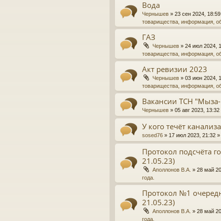
Вода
Чернышев
»
23 сен 2024, 18:59
товарищества, информация, о
ГАЗ
Чернышев
»
24 июл 2024, 
товарищества, информация, о
Акт ревизии 2023
Чернышев
»
03 июн 2024, 
товарищества, информация, о
Вакансии ТСН "Мыза-
Чернышев
»
05 авг 2023, 13:32
У кого течёт канализ
sosed76
»
17 июл 2023, 21:32
»
Протокол подсчёта го
21.05.23)
Аполлонов В.А.
»
28 май 20
года.
Протокол №1 очередн
21.05.23)
Аполлонов В.А.
»
28 май 20
года.