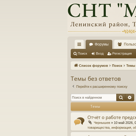
Форумы
Польз
с
Поиск
Вход
Регистрация
ы
Список форумов
Поиск
Темы 
лк
Темы без ответов
и
Перейти к расширенному поиску
Поис
Р
Темы
Отчёт о работе предс
Чернышев
»
10 май 2026, 
товарищества, информация, о