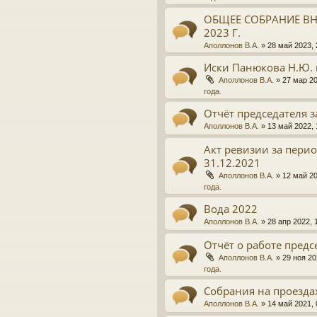
ОБЩЕЕ СОБРАНИЕ ВН
2023 Г.
Аполлонов В.А.
»
28 май 2023, 
Иски Панюкова Н.Ю. 
Аполлонов В.А.
»
27 мар 20
года.
Отчёт председателя з
Аполлонов В.А.
»
13 май 2022, 
Акт ревизии за период
31.12.2021
Аполлонов В.А.
»
12 май 20
года.
Вода 2022
Аполлонов В.А.
»
28 апр 2022, 
Отчёт о работе предсе
Аполлонов В.А.
»
29 ноя 20
года.
Собрания на проезда
Аполлонов В.А.
»
14 май 2021, 