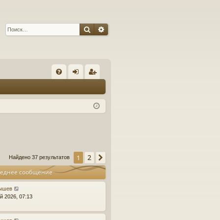
Поиск
Расширенный поиск
С
FA
хо
ег
Q
д
ис
тр
ац
ия
2
1
След.
Найдено 37 результатов
еднее сообщение
ышев
й 2026, 07:13