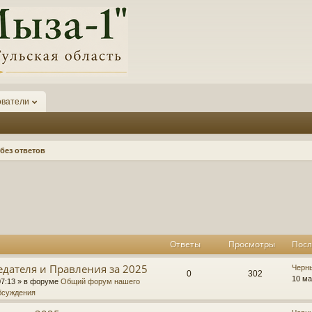
ователи
без ответов
к
асширенный поиск
Ответы
Просмотры
Посл
едателя и Правления за 2025
П
Черн
О
П
0
302
о
10 ма
07:13
» в форуме
Общий форум нашего
с
бсуждения
т
р
л
е