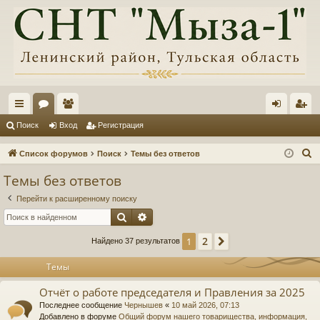
с
ор
ол
хо
ег
Поиск
Вход
Регистрация
ы
ум
ьз
д
ис
П
Список форумов
Поиск
Темы без ответов
лк
ы
ов
тр
о
Темы без ответов
и
и
ат
ац
Перейти к расширенному поиску
с
ел
ия
Поиск
Расширенный поиск
к
и
2
1
След.
Найдено 37 результатов
Темы
Отчёт о работе председателя и Правления за 2025
Последнее сообщение
Чернышев
«
10 май 2026, 07:13
Добавлено в форуме
Общий форум нашего товарищества, информация,