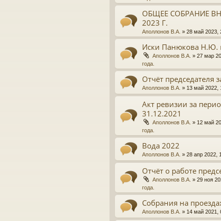
ОБЩЕЕ СОБРАНИЕ ВН
2023 Г.
Аполлонов В.А.
»
28 май 2023, 
Иски Панюкова Н.Ю. 
Аполлонов В.А.
»
27 мар 20
года.
Отчёт председателя з
Аполлонов В.А.
»
13 май 2022, 
Акт ревизии за период
31.12.2021
Аполлонов В.А.
»
12 май 20
года.
Вода 2022
Аполлонов В.А.
»
28 апр 2022, 
Отчёт о работе предсе
Аполлонов В.А.
»
29 ноя 20
года.
Собрания на проезда
Аполлонов В.А.
»
14 май 2021, 