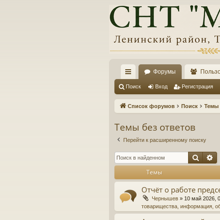
Форумы
Польз
с
Поиск
Вход
Регистрация
ы
Список форумов
Поиск
Темы 
лк
Темы без ответов
и
Перейти к расширенному поиску
Поис
Р
Темы
Отчёт о работе предс
Чернышев
»
10 май 2026, 
товарищества, информация, о