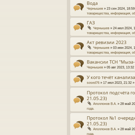
Вода
Чернышев
»
23 сен 2024, 18:59
товарищества, информация, о
ГАЗ
Чернышев
»
24 июл 2024, 
товарищества, информация, о
Акт ревизии 2023
Чернышев
»
03 июн 2024, 
товарищества, информация, о
Вакансии ТСН "Мыза-
Чернышев
»
05 авг 2023, 13:32
У кого течёт канализ
sosed76
»
17 июл 2023, 21:32
»
Протокол подсчёта го
21.05.23)
Аполлонов В.А.
»
28 май 20
года.
Протокол №1 очередн
21.05.23)
Аполлонов В.А.
»
28 май 20
года.