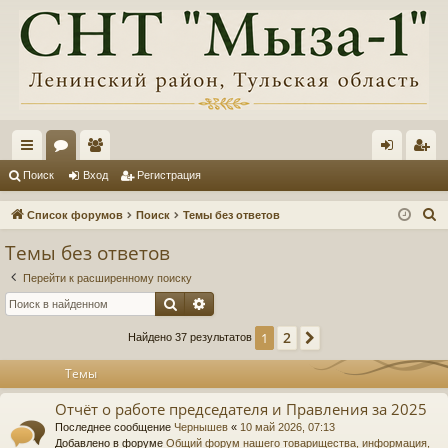
с
ор
ол
хо
ег
Поиск
Вход
Регистрация
ы
ум
ьз
д
ис
П
Список форумов
Поиск
Темы без ответов
лк
ы
ов
тр
о
Темы без ответов
и
и
ат
ац
Перейти к расширенному поиску
с
ел
ия
Поиск
Расширенный поиск
к
и
2
1
След.
Найдено 37 результатов
Темы
Отчёт о работе председателя и Правления за 2025
Последнее сообщение
Чернышев
«
10 май 2026, 07:13
Добавлено в форуме
Общий форум нашего товарищества, информация,