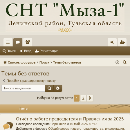
с
ор
ол
хо
ег
Поиск
Вход
Регистрация
ы
ум
ьз
д
ис
П
Список форумов
Поиск
Темы без ответов
лк
ы
ов
тр
о
Темы без ответов
и
и
ат
ац
Перейти к расширенному поиску
с
ел
ия
Поиск
Расширенный поиск
к
и
2
1
След.
Найдено 37 результатов
Темы
Отчёт о работе председателя и Правления за 2025
Последнее сообщение
Чернышев
«
10 май 2026, 07:13
Добавлено в форуме
Общий форум нашего товарищества, информация,