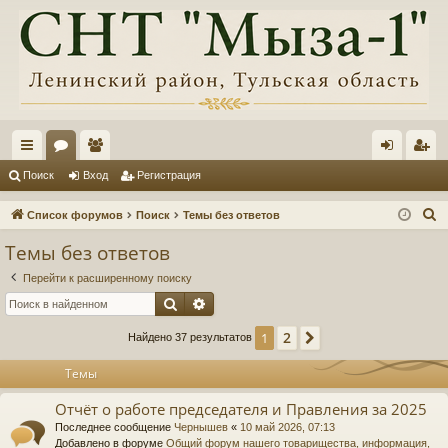
с
ор
ол
хо
ег
Поиск
Вход
Регистрация
ы
ум
ьз
д
ис
П
Список форумов
Поиск
Темы без ответов
лк
ы
ов
тр
о
Темы без ответов
и
и
ат
ац
Перейти к расширенному поиску
с
ел
ия
Поиск
Расширенный поиск
к
и
2
1
След.
Найдено 37 результатов
Темы
Отчёт о работе председателя и Правления за 2025
Последнее сообщение
Чернышев
«
10 май 2026, 07:13
Добавлено в форуме
Общий форум нашего товарищества, информация,