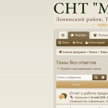
Форумы
Польз
с
Поиск
Вход
Регистрация
ы
Список форумов
Поиск
Темы 
лк
Темы без ответов
и
Перейти к расширенному поиску
Поис
Р
Темы
Отчёт о работе предс
Чернышев
»
10 май 2026, 
товарищества, информация, о