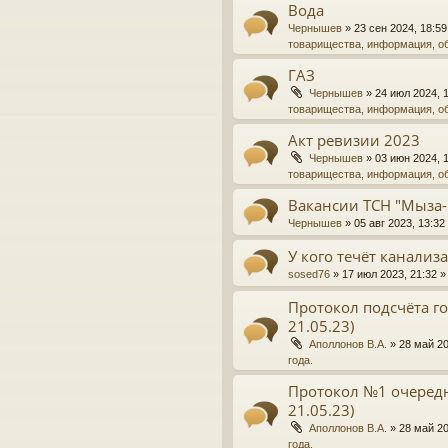
Вода
Чернышев
»
23 сен 2024, 18:59
товарищества, информация, о
ГАЗ
Чернышев
»
24 июл 2024, 
товарищества, информация, о
Акт ревизии 2023
Чернышев
»
03 июн 2024, 
товарищества, информация, о
Вакансии ТСН "Мыза-
Чернышев
»
05 авг 2023, 13:32
У кого течёт канализ
sosed76
»
17 июл 2023, 21:32
»
Протокол подсчёта го
21.05.23)
Аполлонов В.А.
»
28 май 20
года.
Протокол №1 очередн
21.05.23)
Аполлонов В.А.
»
28 май 20
года.