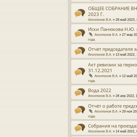
ОБЩЕЕ СОБРАНИЕ ВН
2023 Г.
Аполлонов В.А.
»
28 май 2023, 
Иски Панюкова Н.Ю. 
Аполлонов В.А.
»
27 мар 20
года.
Отчёт председателя з
Аполлонов В.А.
»
13 май 2022, 
Акт ревизии за период
31.12.2021
Аполлонов В.А.
»
12 май 20
года.
Вода 2022
Аполлонов В.А.
»
28 апр 2022, 
Отчёт о работе предсе
Аполлонов В.А.
»
29 ноя 20
года.
Собрания на проезда
Аполлонов В.А.
»
14 май 2021, 