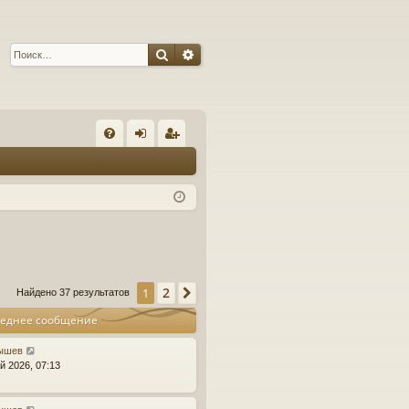
Поиск
Расширенный поиск
С
FA
хо
ег
Q
д
ис
тр
ац
ия
2
1
След.
Найдено 37 результатов
еднее сообщение
ышев
й 2026, 07:13