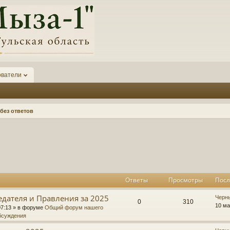
ователи
без ответов
к
асширенный поиск
Ответы
Просмотры
Посл
едателя и Правления за 2025
П
Черн
О
П
0
310
о
10 ма
07:13
» в форуме
Общий форум нашего
с
бсуждения
т
р
л
е