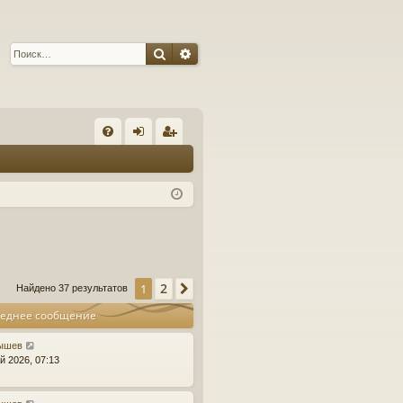
Поиск
Расширенный поиск
С
FA
хо
ег
Q
д
ис
тр
ац
ия
2
1
След.
Найдено 37 результатов
еднее сообщение
ышев
й 2026, 07:13