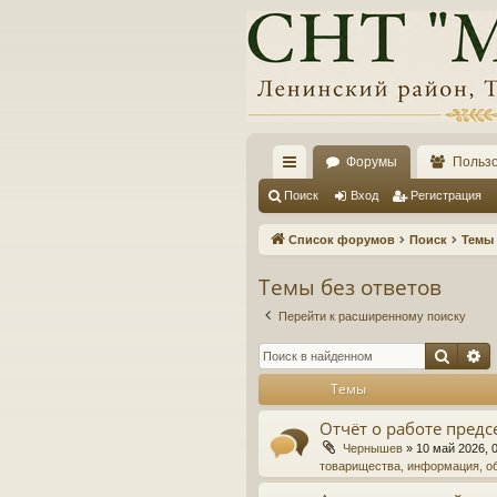
Форумы
Польз
с
Поиск
Вход
Регистрация
ы
Список форумов
Поиск
Темы 
лк
Темы без ответов
и
Перейти к расширенному поиску
Поис
Р
Темы
Отчёт о работе предс
Чернышев
»
10 май 2026, 
товарищества, информация, о