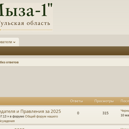
ователи
без ответов
к
асширенный поиск
Ответы
Просмотры
Посл
едателя и Правления за 2025
П
Черн
О
П
0
315
о
10 ма
07:13
» в форуме
Общий форум нашего
с
бсуждения
т
р
л
е