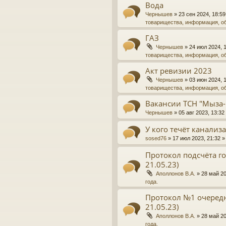
Вода
Чернышев
»
23 сен 2024, 18:59
товарищества, информация, о
ГАЗ
Чернышев
»
24 июл 2024, 
товарищества, информация, о
Акт ревизии 2023
Чернышев
»
03 июн 2024, 
товарищества, информация, о
Вакансии ТСН "Мыза-
Чернышев
»
05 авг 2023, 13:32
У кого течёт канализ
sosed76
»
17 июл 2023, 21:32
»
Протокол подсчёта го
21.05.23)
Аполлонов В.А.
»
28 май 20
года.
Протокол №1 очередн
21.05.23)
Аполлонов В.А.
»
28 май 20
года.