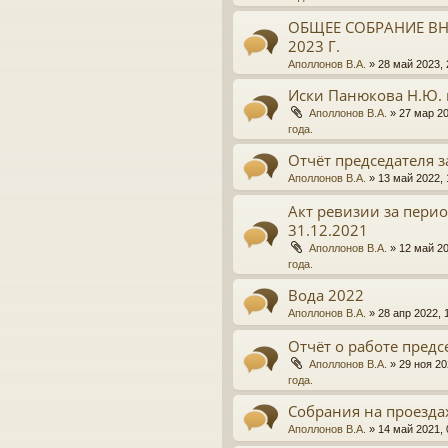
ОБЩЕЕ СОБРАНИЕ ВН
2023 Г.
Аполлонов В.А.
»
28 май 2023, 
Иски Панюкова Н.Ю. 
Аполлонов В.А.
»
27 мар 20
года.
Отчёт председателя з
Аполлонов В.А.
»
13 май 2022, 
Акт ревизии за период
31.12.2021
Аполлонов В.А.
»
12 май 20
года.
Вода 2022
Аполлонов В.А.
»
28 апр 2022, 
Отчёт о работе предсе
Аполлонов В.А.
»
29 ноя 20
года.
Собрания на проезда
Аполлонов В.А.
»
14 май 2021, 