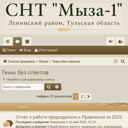
с
ор
ол
хо
ег
Поиск
Вход
Регистрация
ы
ум
ьз
д
ис
П
Список форумов
Поиск
Темы без ответов
лк
ы
ов
тр
о
Темы без ответов
и
и
ат
ац
Перейти к расширенному поиску
с
ел
ия
Поиск
Расширенный поиск
к
и
2
1
След.
Найдено 37 результатов
Темы
Отчёт о работе председателя и Правления за 2025
Последнее сообщение
Чернышев
«
10 май 2026, 07:13
Добавлено в форуме
Общий форум нашего товарищества, информация,