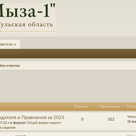
ователи
без ответов
к
асширенный поиск
Ответы
Просмотры
Посл
едателя и Правления за 2025
П
Черн
О
П
0
312
о
10 ма
07:13
» в форуме
Общий форум нашего
с
бсуждения
т
р
л
е