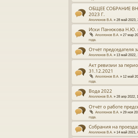
ОБЩЕЕ СОБРАНИЕ ВН
2023 Г.
Аполлонов В.А.
»
28 май 2023, 
Иски Панюкова Н.Ю. 
Аполлонов В.А.
»
27 мар 20
года.
Отчёт председателя з
Аполлонов В.А.
»
13 май 2022, 
Акт ревизии за период
31.12.2021
Аполлонов В.А.
»
12 май 20
года.
Вода 2022
Аполлонов В.А.
»
28 апр 2022, 
Отчёт о работе предсе
Аполлонов В.А.
»
29 ноя 20
года.
Собрания на проезда
Аполлонов В.А.
»
14 май 2021, 