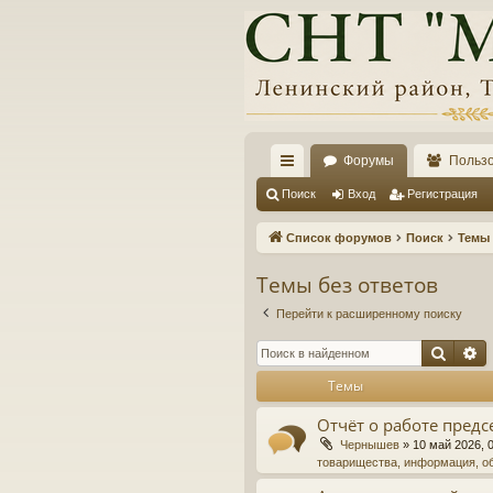
Форумы
Польз
с
Поиск
Вход
Регистрация
ы
Список форумов
Поиск
Темы 
лк
Темы без ответов
и
Перейти к расширенному поиску
Поис
Р
Темы
Отчёт о работе предс
Чернышев
»
10 май 2026, 
товарищества, информация, о