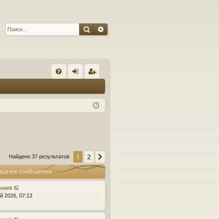
Поиск
Расширенный поиск
С
FA
хо
ег
Q
д
ис
тр
ац
ия
2
1
След.
Найдено 37 результатов
еднее сообщение
ышев
й 2026, 07:13