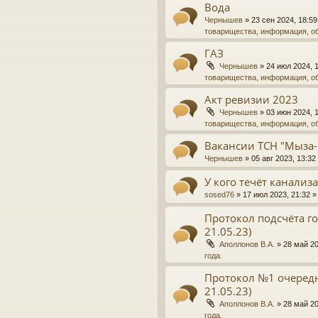
Вода
Чернышев
»
23 сен 2024, 18:59
товарищества, информация, о
ГАЗ
Чернышев
»
24 июл 2024, 
товарищества, информация, о
Акт ревизии 2023
Чернышев
»
03 июн 2024, 
товарищества, информация, о
Вакансии ТСН "Мыза-
Чернышев
»
05 авг 2023, 13:32
У кого течёт канализ
sosed76
»
17 июл 2023, 21:32
»
Протокол подсчёта го
21.05.23)
Аполлонов В.А.
»
28 май 20
года.
Протокол №1 очередн
21.05.23)
Аполлонов В.А.
»
28 май 20
года.