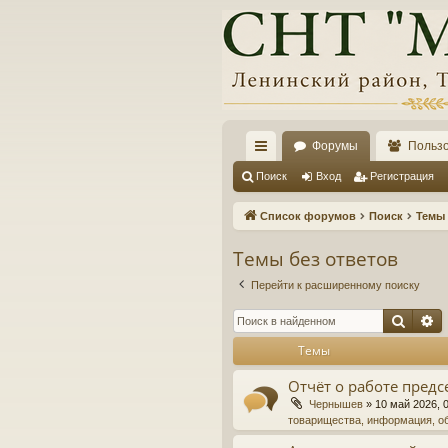
Форумы
Польз
с
Поиск
Вход
Регистрация
ы
Список форумов
Поиск
Темы 
лк
Темы без ответов
и
Перейти к расширенному поиску
Поис
Р
Темы
Отчёт о работе предс
Чернышев
»
10 май 2026, 
товарищества, информация, о