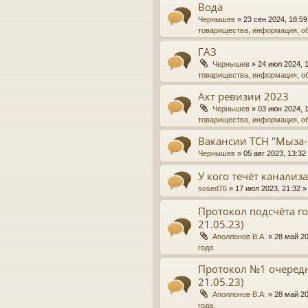
Вода
Чернышев
»
23 сен 2024, 18:59
товарищества, информация, о
ГАЗ
Чернышев
»
24 июл 2024, 
товарищества, информация, о
Акт ревизии 2023
Чернышев
»
03 июн 2024, 
товарищества, информация, о
Вакансии ТСН "Мыза-
Чернышев
»
05 авг 2023, 13:32
У кого течёт канализ
sosed76
»
17 июл 2023, 21:32
»
Протокол подсчёта го
21.05.23)
Аполлонов В.А.
»
28 май 20
года.
Протокол №1 очередн
21.05.23)
Аполлонов В.А.
»
28 май 20
года.