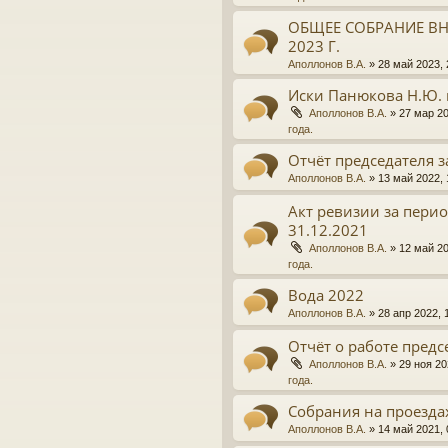
ОБЩЕЕ СОБРАНИЕ ВН
2023 Г.
Аполлонов В.А.
»
28 май 2023, 
Иски Панюкова Н.Ю. 
Аполлонов В.А.
»
27 мар 20
года.
Отчёт председателя з
Аполлонов В.А.
»
13 май 2022, 
Акт ревизии за период
31.12.2021
Аполлонов В.А.
»
12 май 20
года.
Вода 2022
Аполлонов В.А.
»
28 апр 2022, 
Отчёт о работе предсе
Аполлонов В.А.
»
29 ноя 20
года.
Собрания на проезда
Аполлонов В.А.
»
14 май 2021, 