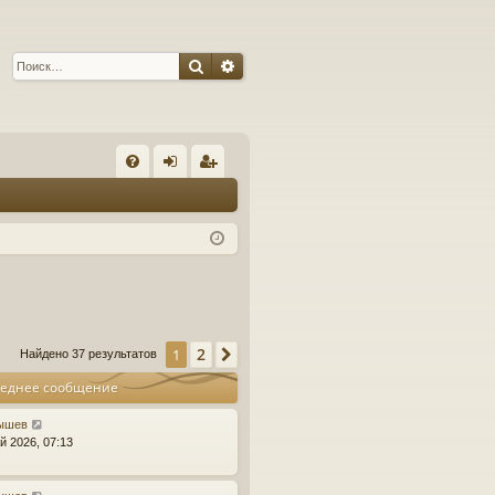
Поиск
Расширенный поиск
С
FA
хо
ег
Q
д
ис
тр
ац
ия
2
1
След.
Найдено 37 результатов
еднее сообщение
ышев
й 2026, 07:13