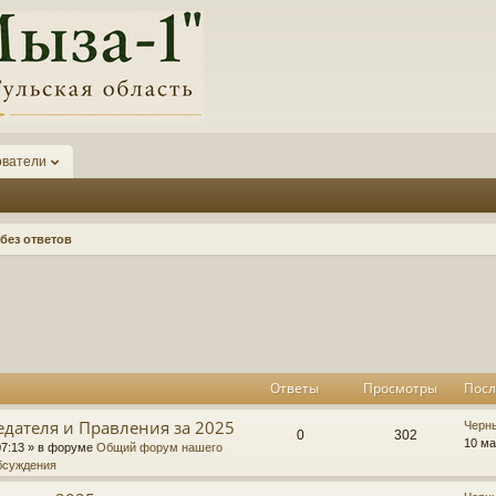
ователи
без ответов
к
асширенный поиск
Ответы
Просмотры
Посл
едателя и Правления за 2025
П
Черн
О
П
0
302
о
10 ма
07:13
» в форуме
Общий форум нашего
с
бсуждения
т
р
л
е