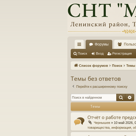
Форумы
Польз
с
Поиск
Вход
Регистрация
ы
Список форумов
Поиск
Темы 
лк
Темы без ответов
и
Перейти к расширенному поиску
Поис
Р
Темы
Отчёт о работе предс
Чернышев
»
10 май 2026, 
товарищества, информация, о