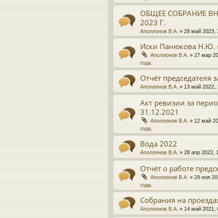
ОБЩЕЕ СОБРАНИЕ ВН
2023 Г.
Аполлонов В.А.
»
28 май 2023, 
Иски Панюкова Н.Ю. 
Аполлонов В.А.
»
27 мар 20
года.
Отчёт председателя з
Аполлонов В.А.
»
13 май 2022, 
Акт ревизии за период
31.12.2021
Аполлонов В.А.
»
12 май 20
года.
Вода 2022
Аполлонов В.А.
»
28 апр 2022, 
Отчёт о работе предсе
Аполлонов В.А.
»
29 ноя 20
года.
Собрания на проезда
Аполлонов В.А.
»
14 май 2021, 