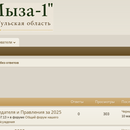
ователи
без ответов
к
асширенный поиск
Ответы
Просмотры
Посл
едателя и Правления за 2025
П
Черн
О
П
0
303
о
10 ма
07:13
» в форуме
Общий форум нашего
с
бсуждения
т
р
л
е