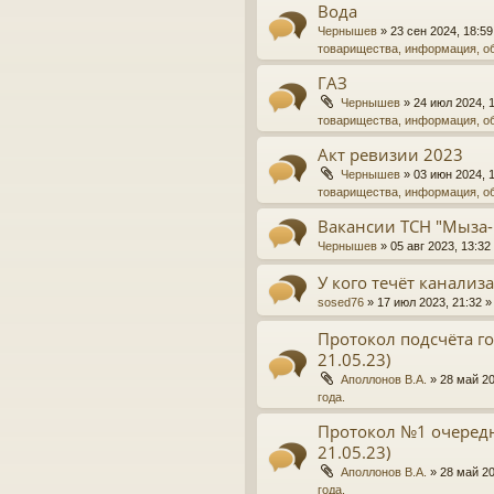
Вода
Чернышев
»
23 сен 2024, 18:59
товарищества, информация, о
ГАЗ
Чернышев
»
24 июл 2024, 
товарищества, информация, о
Акт ревизии 2023
Чернышев
»
03 июн 2024, 
товарищества, информация, о
Вакансии ТСН "Мыза-
Чернышев
»
05 авг 2023, 13:32
У кого течёт канализ
sosed76
»
17 июл 2023, 21:32
»
Протокол подсчёта го
21.05.23)
Аполлонов В.А.
»
28 май 20
года.
Протокол №1 очередн
21.05.23)
Аполлонов В.А.
»
28 май 20
года.