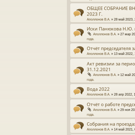
ОБЩЕЕ СОБРАНИЕ ВН
2023 Г.
Аполлонов В.А.
»
28 май 2023, 
Иски Панюкова Н.Ю. 
Аполлонов В.А.
»
27 мар 20
года.
Отчёт председателя з
Аполлонов В.А.
»
13 май 2022, 
Акт ревизии за период
31.12.2021
Аполлонов В.А.
»
12 май 20
года.
Вода 2022
Аполлонов В.А.
»
28 апр 2022, 
Отчёт о работе предсе
Аполлонов В.А.
»
29 ноя 20
года.
Собрания на проезда
Аполлонов В.А.
»
14 май 2021, 