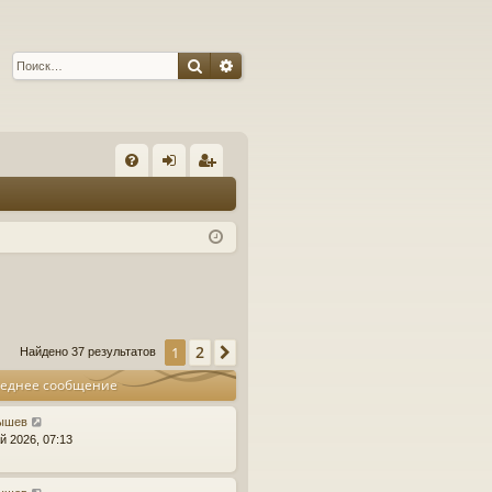
Поиск
Расширенный поиск
С
FA
хо
ег
Q
д
ис
тр
ац
ия
2
1
След.
Найдено 37 результатов
еднее сообщение
ышев
й 2026, 07:13