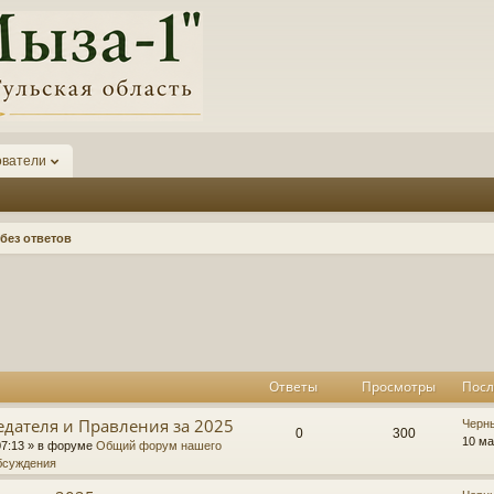
ователи
без ответов
к
асширенный поиск
Ответы
Просмотры
Посл
едателя и Правления за 2025
П
Черн
О
П
0
300
о
10 ма
07:13
» в форуме
Общий форум нашего
с
бсуждения
т
р
л
е