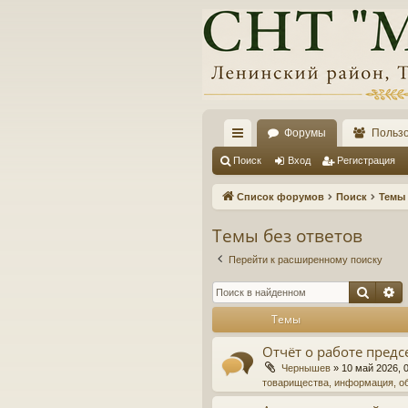
Форумы
Польз
с
Поиск
Вход
Регистрация
ы
Список форумов
Поиск
Темы 
лк
Темы без ответов
и
Перейти к расширенному поиску
Поис
Р
Темы
Отчёт о работе предс
Чернышев
»
10 май 2026, 
товарищества, информация, о