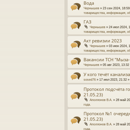
Вода
Чернышев
»
23 сен 2024, 18:59
товарищества, информация, о
ГАЗ
Чернышев
»
24 июл 2024, 
товарищества, информация, о
Акт ревизии 2023
Чернышев
»
03 июн 2024, 
товарищества, информация, о
Вакансии ТСН "Мыза-
Чернышев
»
05 авг 2023, 13:32
У кого течёт канализ
sosed76
»
17 июл 2023, 21:32
»
Протокол подсчёта го
21.05.23)
Аполлонов В.А.
»
28 май 20
года.
Протокол №1 очередн
21.05.23)
Аполлонов В.А.
»
28 май 20
года.