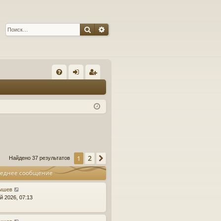
Поиск
Расширенный поиск
С
FA
хо
ег
Q
д
ис
тр
ац
ия
2
1
След.
Найдено 37 результатов
еднее сообщение
ышев
й 2026, 07:13