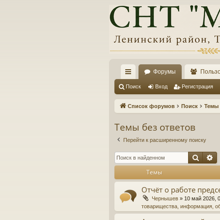
Форумы
Польз
с
Поиск
Вход
Регистрация
ы
Список форумов
Поиск
Темы 
лк
Темы без ответов
и
Перейти к расширенному поиску
Поис
Р
Темы
Отчёт о работе предс
Чернышев
»
10 май 2026, 
товарищества, информация, о