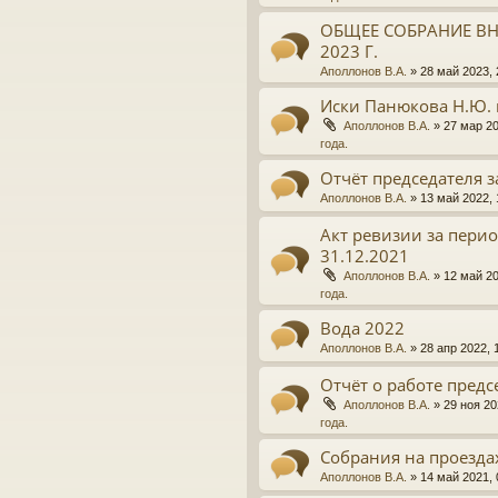
ОБЩЕЕ СОБРАНИЕ ВН
2023 Г.
Аполлонов В.А.
»
28 май 2023, 
Иски Панюкова Н.Ю. 
Аполлонов В.А.
»
27 мар 20
года.
Отчёт председателя з
Аполлонов В.А.
»
13 май 2022, 
Акт ревизии за период
31.12.2021
Аполлонов В.А.
»
12 май 20
года.
Вода 2022
Аполлонов В.А.
»
28 апр 2022, 
Отчёт о работе предсе
Аполлонов В.А.
»
29 ноя 20
года.
Собрания на проезда
Аполлонов В.А.
»
14 май 2021, 