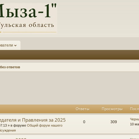
ователи
без ответов
к
асширенный поиск
Ответы
Просмотры
Посл
едателя и Правления за 2025
П
Черн
О
П
0
309
о
10 ма
07:13
» в форуме
Общий форум нашего
с
бсуждения
т
р
л
е