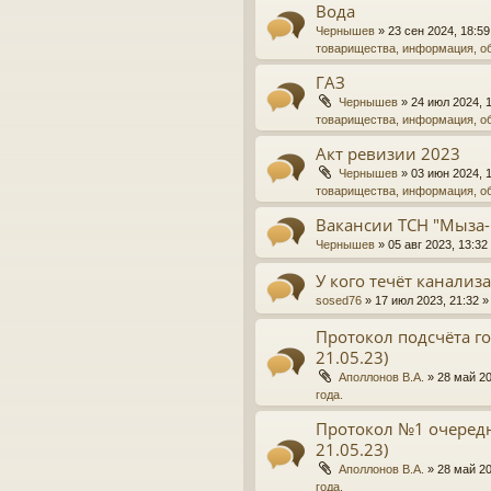
Вода
Чернышев
»
23 сен 2024, 18:59
товарищества, информация, о
ГАЗ
Чернышев
»
24 июл 2024, 
товарищества, информация, о
Акт ревизии 2023
Чернышев
»
03 июн 2024, 
товарищества, информация, о
Вакансии ТСН "Мыза-
Чернышев
»
05 авг 2023, 13:32
У кого течёт канализ
sosed76
»
17 июл 2023, 21:32
»
Протокол подсчёта го
21.05.23)
Аполлонов В.А.
»
28 май 20
года.
Протокол №1 очередн
21.05.23)
Аполлонов В.А.
»
28 май 20
года.