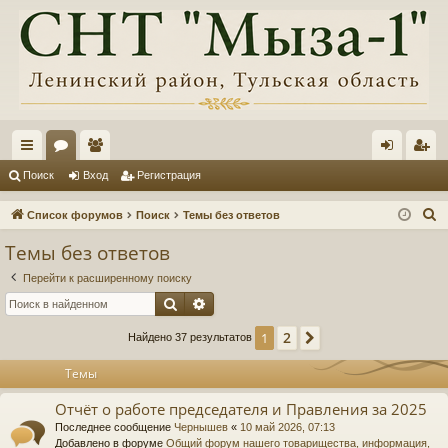
с
ор
ол
хо
ег
Поиск
Вход
Регистрация
ы
ум
ьз
д
ис
П
Список форумов
Поиск
Темы без ответов
лк
ы
ов
тр
о
Темы без ответов
и
и
ат
ац
Перейти к расширенному поиску
с
ел
ия
Поиск
Расширенный поиск
к
и
2
1
След.
Найдено 37 результатов
Темы
Отчёт о работе председателя и Правления за 2025
Последнее сообщение
Чернышев
«
10 май 2026, 07:13
Добавлено в форуме
Общий форум нашего товарищества, информация,