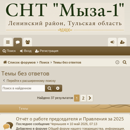
с
ор
ол
хо
ег
Поиск
Вход
Регистрация
ы
ум
ьз
д
ис
П
Список форумов
Поиск
Темы без ответов
лк
ы
ов
тр
о
Темы без ответов
и
и
ат
ац
Перейти к расширенному поиску
с
ел
ия
Поиск
Расширенный поиск
к
и
2
1
След.
Найдено 37 результатов
Темы
Отчёт о работе председателя и Правления за 2025
Последнее сообщение
Чернышев
«
10 май 2026, 07:13
Добавлено в форуме
Общий форум нашего товарищества, информация,