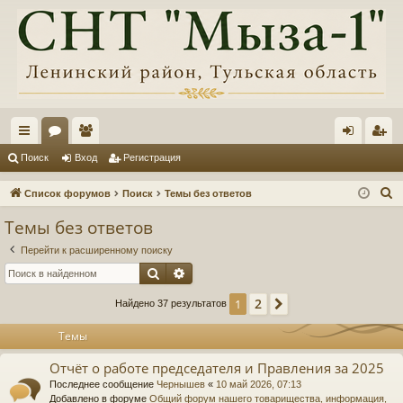
с
ор
ол
хо
ег
Поиск
Вход
Регистрация
ы
ум
ьз
д
ис
П
Список форумов
Поиск
Темы без ответов
лк
ы
ов
тр
о
Темы без ответов
и
и
ат
ац
Перейти к расширенному поиску
с
ел
ия
Поиск
Расширенный поиск
к
и
2
1
След.
Найдено 37 результатов
Темы
Отчёт о работе председателя и Правления за 2025
Последнее сообщение
Чернышев
«
10 май 2026, 07:13
Добавлено в форуме
Общий форум нашего товарищества, информация,