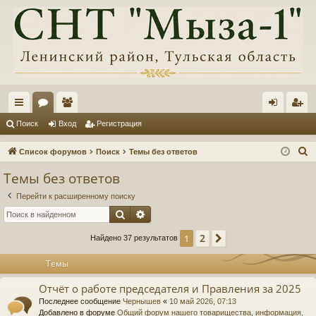
с
ор
ол
хо
ег
Поиск
Вход
Регистрация
ы
ум
ьз
д
ис
П
Список форумов
Поиск
Темы без ответов
лк
ы
ов
тр
о
Темы без ответов
и
и
ат
ац
Перейти к расширенному поиску
с
ел
ия
Поиск
Расширенный поиск
к
и
2
1
След.
Найдено 37 результатов
Темы
Отчёт о работе председателя и Правления за 2025
Последнее сообщение
Чернышев
«
10 май 2026, 07:13
Добавлено в форуме
Общий форум нашего товарищества, информация,