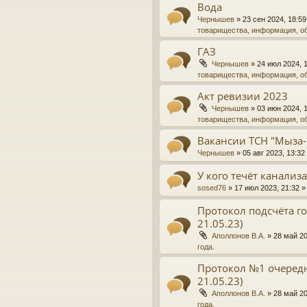
Вода
Чернышев
»
23 сен 2024, 18:59
товарищества, информация, о
ГАЗ
Чернышев
»
24 июл 2024, 
товарищества, информация, о
Акт ревизии 2023
Чернышев
»
03 июн 2024, 
товарищества, информация, о
Вакансии ТСН "Мыза-
Чернышев
»
05 авг 2023, 13:32
У кого течёт канализ
sosed76
»
17 июл 2023, 21:32
»
Протокол подсчёта го
21.05.23)
Аполлонов В.А.
»
28 май 20
года.
Протокол №1 очередн
21.05.23)
Аполлонов В.А.
»
28 май 20
года.