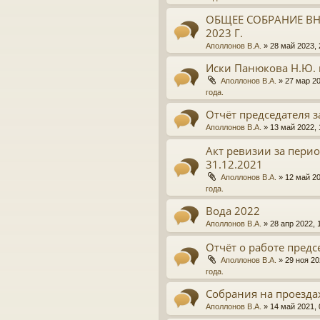
ОБЩЕЕ СОБРАНИЕ ВН
2023 Г.
Аполлонов В.А.
»
28 май 2023, 
Иски Панюкова Н.Ю. 
Аполлонов В.А.
»
27 мар 20
года.
Отчёт председателя з
Аполлонов В.А.
»
13 май 2022, 
Акт ревизии за период
31.12.2021
Аполлонов В.А.
»
12 май 20
года.
Вода 2022
Аполлонов В.А.
»
28 апр 2022, 
Отчёт о работе предсе
Аполлонов В.А.
»
29 ноя 20
года.
Собрания на проезда
Аполлонов В.А.
»
14 май 2021, 