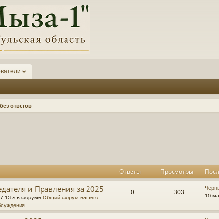
ователи
без ответов
к
асширенный поиск
Ответы
Просмотры
Посл
едателя и Правления за 2025
П
Черн
О
П
0
303
о
10 ма
07:13
» в форуме
Общий форум нашего
с
бсуждения
т
р
л
е