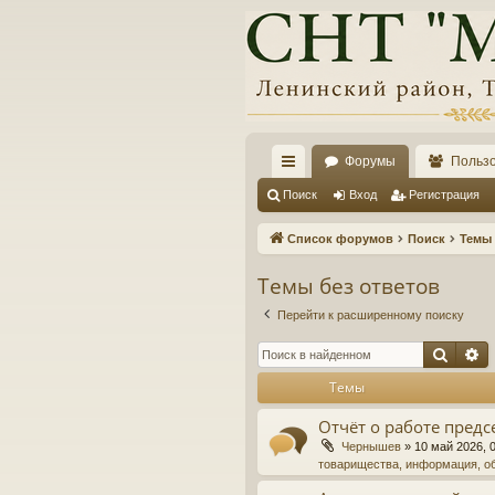
Форумы
Польз
с
Поиск
Вход
Регистрация
ы
Список форумов
Поиск
Темы 
лк
Темы без ответов
и
Перейти к расширенному поиску
Поис
Р
Темы
Отчёт о работе предс
Чернышев
»
10 май 2026, 
товарищества, информация, о