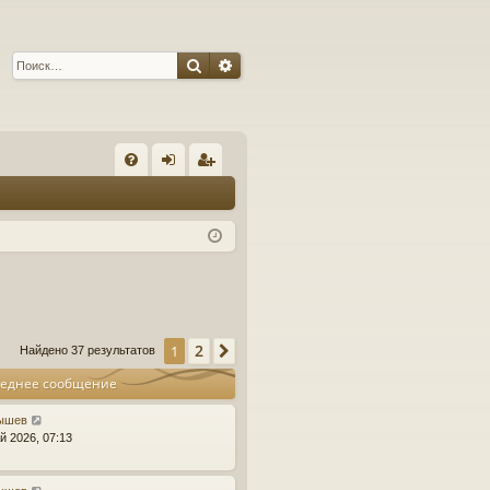
Поиск
Расширенный поиск
С
FA
хо
ег
Q
д
ис
тр
ац
ия
2
1
След.
Найдено 37 результатов
еднее сообщение
ышев
й 2026, 07:13