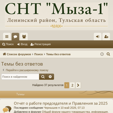
с
ор
ол
хо
ег
Поиск
Вход
Регистрация
ы
ум
ьз
д
ис
П
Список форумов
Поиск
Темы без ответов
лк
ы
ов
тр
о
Темы без ответов
и
и
ат
ац
Перейти к расширенному поиску
с
ел
ия
Поиск
Расширенный поиск
к
и
2
1
След.
Найдено 37 результатов
Темы
Отчёт о работе председателя и Правления за 2025
Последнее сообщение
Чернышев
«
10 май 2026, 07:13
Добавлено в форуме
Общий форум нашего товарищества, информация,