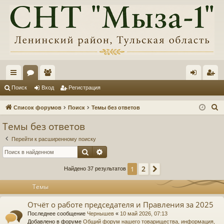
с
ор
ол
хо
ег
Поиск
Вход
Регистрация
ы
ум
ьз
д
ис
П
Список форумов
Поиск
Темы без ответов
лк
ы
ов
тр
о
Темы без ответов
и
и
ат
ац
Перейти к расширенному поиску
с
ел
ия
Поиск
Расширенный поиск
к
и
2
1
След.
Найдено 37 результатов
Темы
Отчёт о работе председателя и Правления за 2025
Последнее сообщение
Чернышев
«
10 май 2026, 07:13
Добавлено в форуме
Общий форум нашего товарищества, информация,