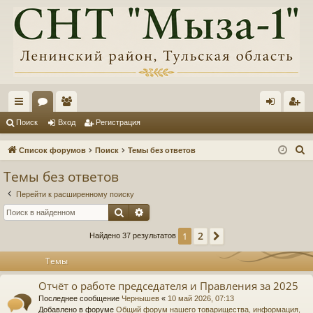
с
ор
ол
хо
ег
Поиск
Вход
Регистрация
ы
ум
ьз
д
ис
П
Список форумов
Поиск
Темы без ответов
лк
ы
ов
тр
о
Темы без ответов
и
и
ат
ац
Перейти к расширенному поиску
с
ел
ия
Поиск
Расширенный поиск
к
и
2
1
След.
Найдено 37 результатов
Темы
Отчёт о работе председателя и Правления за 2025
Последнее сообщение
Чернышев
«
10 май 2026, 07:13
Добавлено в форуме
Общий форум нашего товарищества, информация,