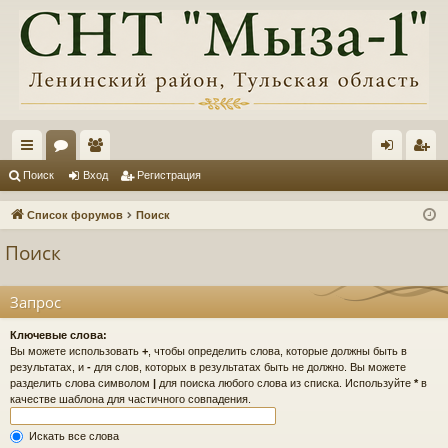
с
ор
ол
хо
ег
Поиск
Вход
Регистрация
ы
ум
ьз
д
ис
Список форумов
Поиск
лк
ы
ов
тр
Поиск
и
ат
ац
ел
ия
Запрос
и
Ключевые слова:
Вы можете использовать
+
, чтобы определить слова, которые должны быть в
результатах, и
-
для слов, которых в результатах быть не должно. Вы можете
разделить слова символом
|
для поиска любого слова из списка. Используйте
*
в
качестве шаблона для частичного совпадения.
Искать все слова