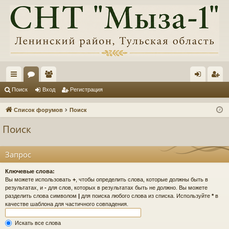
с
ор
ол
хо
ег
Поиск
Вход
Регистрация
ы
ум
ьз
д
ис
Список форумов
Поиск
лк
ы
ов
тр
Поиск
и
ат
ац
ел
ия
Запрос
и
Ключевые слова:
Вы можете использовать
+
, чтобы определить слова, которые должны быть в
результатах, и
-
для слов, которых в результатах быть не должно. Вы можете
разделить слова символом
|
для поиска любого слова из списка. Используйте
*
в
качестве шаблона для частичного совпадения.
Искать все слова