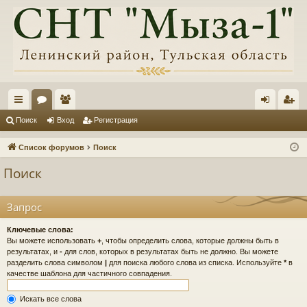
с
ор
ол
хо
ег
Поиск
Вход
Регистрация
ы
ум
ьз
д
ис
Список форумов
Поиск
лк
ы
ов
тр
Поиск
и
ат
ац
ел
ия
Запрос
и
Ключевые слова:
Вы можете использовать
+
, чтобы определить слова, которые должны быть в
результатах, и
-
для слов, которых в результатах быть не должно. Вы можете
разделить слова символом
|
для поиска любого слова из списка. Используйте
*
в
качестве шаблона для частичного совпадения.
Искать все слова