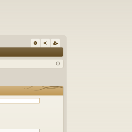
С
FA
хо
ег
Q
д
ис
тр
ац
ия